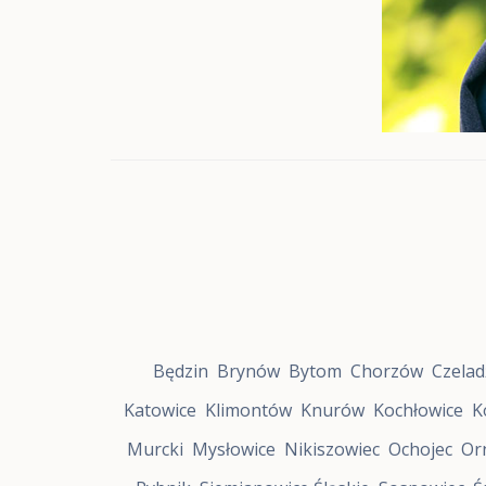
f
a
R
o
z
w
o
j
u
Z
a
b
r
z
e
S
t
r
Będzin
Brynów
Bytom
Chorzów
Czelad
e
f
Katowice
Klimontów
Knurów
Kochłowice
K
a
R
Murcki
Mysłowice
Nikiszowiec
Ochojec
Or
o
z