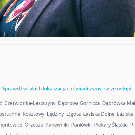
o
r
o
s
ł
y
c
h
D
i
v
a
5
,
M
o
Sprawdź w jakich lokalizacjach świadczymy nasze usługi:
x
o
ź
Czerwionka-Leszczyny
Dąbrowa Górnicza
Dąbrówka Ma
D
i
ostuchna
Kosztowy
Lędziny
Ligota
Łaziska Dolne
Łaziska
a
g
nontowice
Orzesze
Panewniki
Paniówki
Piekary Śląskie
Pi
n
o