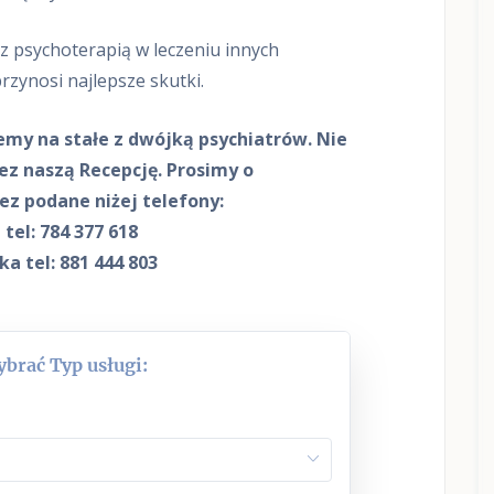
n
n
z psychoterapią w leczeniu innych
e
r
rzynosi najlepsze skutki.
s
,
D
my na stałe z dwójką psychiatrów.
Nie
i
ez naszą Recepcję. Prosimy o
v
a
ez podane niżej telefony:
Y
 tel: 784 377 618
o
u
a tel: 881 444 803
n
g
,
M
o
brać Typ usługi:
x
o
D
i
a
g