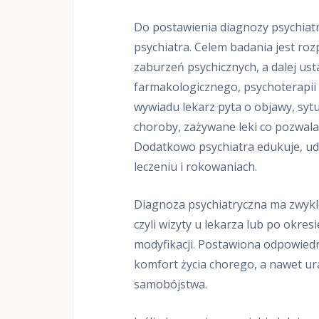
f
a
Do postawienia diagnozy psychiatr
R
psychiatra. Celem badania jest roz
o
z
zaburzeń psychicznych, a dalej ust
w
farmakologicznego, psychoterapii 
o
j
wywiadu lekarz pyta o objawy, syt
u
choroby, zażywane leki co pozwal
Z
a
Dodatkowo psychiatra edukuje, udz
b
r
leczeniu i rokowaniach.
z
e
Diagnoza psychiatryczna ma zwykle
S
czyli wizyty u lekarza lub po okresi
t
r
modyfikacji. Postawiona odpowied
e
komfort życia chorego, a nawet u
f
a
samobójstwa.
R
o
z