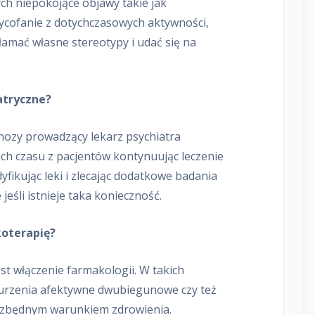
ych niepokojące objawy takie jak
z
wycofanie z dotychczasowych aktywności,
a
A
amać własne stereotypy i udać się na
D
H
D
u
d
atryczne?
z
i
nozy prowadzący lekarz psychiatra
e
c
ch czasu z pacjentów kontynuując leczenie
i
i
fikując leki i zlecając dodatkowe badania
m
eśli istnieje taka konieczność.
ł
o
d
oterapię?
z
i
e
st włączenie farmakologii. W takich
ż
y
aburzenia afektywne dwubiegunowe czy też
C
niezbędnym warunkiem zdrowienia.
o