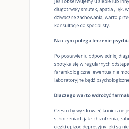
Jeśli obserwujemy u siebie lub inn
w
długotrwały smutek, apatia , lęk, 
o
j
dziwaczne zachowania, warto przeł
u
O
konsultację do specjalisty.
n
l
i
Na czym polega leczenie psychi
n
e
Po postawieniu odpowiedniej diag
spotyka się w regularnych odstępa
faramkologiczne, ewentualnie mody
laboratoryjne bądź psychologiczne j
Dlaczego warto wdrożyć farmak
Często by wyzdrowieć konieczne je
schorzeniach jak schizofrenia, z
ciężki epizod depresyjny leki są 