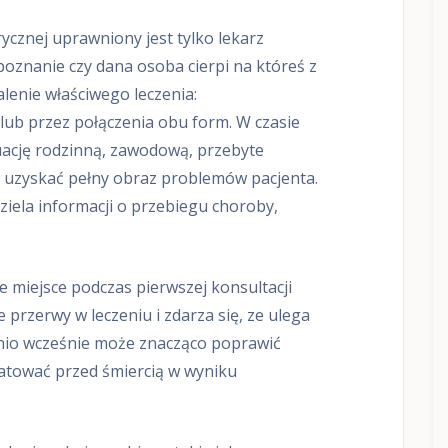
o
r
ycznej uprawniony jest tylko lekarz
o
poznanie czy dana osoba cierpi na któreś z
s
ł
alenie właściwego leczenia:
y
lub przez połączenia obu form. W czasie
c
h
uację rodzinną, zawodową, przebyte
D
a uzyskać pełny obraz problemów pacjenta.
i
v
iela informacji o przebiegu choroby,
a
5
,
M
 miejsce podczas pierwszej konsultacji
o
x
e przerwy w leczeniu i zdarza się, ze ulega
o
nio wcześnie może znacząco poprawić
D
ratować przed śmiercią w wyniku
i
a
g
n
o