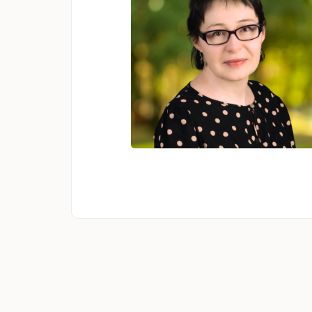
Monika Lebda-
Wyborna
psychiatra