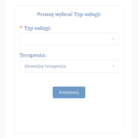
Proszę wybrać Typ usługi:
W
Typ usługi:
P
Terapeuta:
27
3
10
17
Kontynuuj
24
31