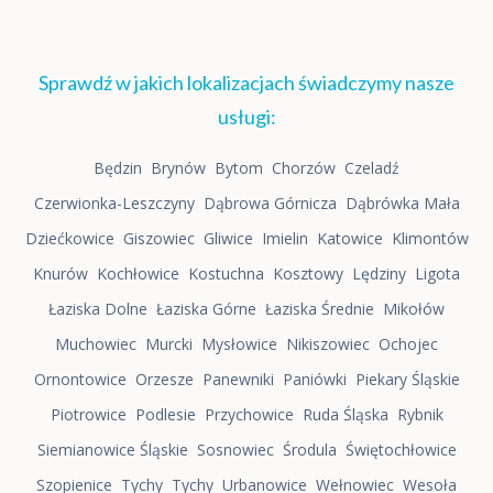
Sprawdź w jakich lokalizacjach świadczymy nasze
usługi:
Będzin
Brynów
Bytom
Chorzów
Czeladź
Czerwionka-Leszczyny
Dąbrowa Górnicza
Dąbrówka Mała
Dziećkowice
Giszowiec
Gliwice
Imielin
Katowice
Klimontów
Knurów
Kochłowice
Kostuchna
Kosztowy
Lędziny
Ligota
Łaziska Dolne
Łaziska Górne
Łaziska Średnie
Mikołów
Muchowiec
Murcki
Mysłowice
Nikiszowiec
Ochojec
Ornontowice
Orzesze
Panewniki
Paniówki
Piekary Śląskie
Piotrowice
Podlesie
Przychowice
Ruda Śląska
Rybnik
Siemianowice Śląskie
Sosnowiec
Środula
Świętochłowice
Szopienice
Tychy
Tychy
Urbanowice
Wełnowiec
Wesoła