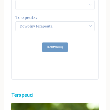
P
Terapeuta:
27
3
10
17
Kontynuuj
24
31
Terapeuci