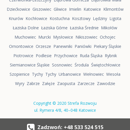
Dziećkowice
Giszowiec
Gliwice
Imielin
Katowice
Klimontów
Knurów
Kochłowice
Kostuchna
Kosztowy
Lędziny
Ligota
Łaziska Dolne
Łaziska Górne
Łaziska Średnie
Mikołów
Muchowiec
Murcki
Mysłowice
Nikiszowiec
Ochojec
Ornontowice
Orzesze
Panewniki
Paniówki
Piekary Śląskie
Piotrowice
Podlesie
Przychowice
Ruda Śląska
Rybnik
Siemianowice Śląskie
Sosnowiec
Środula
Świętochłowice
Szopienice
Tychy
Tychy
Urbanowice
Wełnowiec
Wesoła
Wyry
Zabrze
Załęże
Zaopusta
Zarzecze
Zawodzie
Copyright © 2020 Strefa Rozwoju
ul. Rymera 4/8, 40–048 Katowice
Zadzwoń: +48 533 524 515