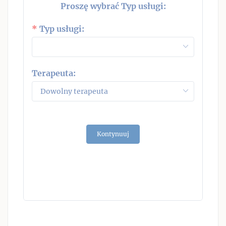
Proszę wybrać Typ usługi:
W
Typ usługi:
P
Terapeuta:
27
3
10
17
Kontynuuj
24
31