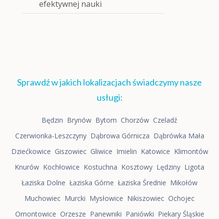
efektywnej nauki
Sprawdź w jakich lokalizacjach świadczymy nasze
usługi:
Będzin
Brynów
Bytom
Chorzów
Czeladź
Czerwionka-Leszczyny
Dąbrowa Górnicza
Dąbrówka Mała
Dziećkowice
Giszowiec
Gliwice
Imielin
Katowice
Klimontów
Knurów
Kochłowice
Kostuchna
Kosztowy
Lędziny
Ligota
Łaziska Dolne
Łaziska Górne
Łaziska Średnie
Mikołów
Muchowiec
Murcki
Mysłowice
Nikiszowiec
Ochojec
Ornontowice
Orzesze
Panewniki
Paniówki
Piekary Śląskie