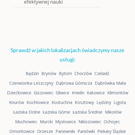
efektywnej nauki
Sprawdź w jakich lokalizacjach świadczymy nasze
usługi:
Będzin
Brynów
Bytom
Chorzów
Czeladź
Czerwionka-Leszczyny
Dąbrowa Górnicza
Dąbrówka Mała
Dziećkowice
Giszowiec
Gliwice
Imielin
Katowice
Klimontów
Knurów
Kochłowice
Kostuchna
Kosztowy
Lędziny
Ligota
Łaziska Dolne
Łaziska Górne
Łaziska Średnie
Mikołów
Muchowiec
Murcki
Mysłowice
Nikiszowiec
Ochojec
Ornontowice
Orzesze
Panewniki
Paniówki
Piekary Śląskie