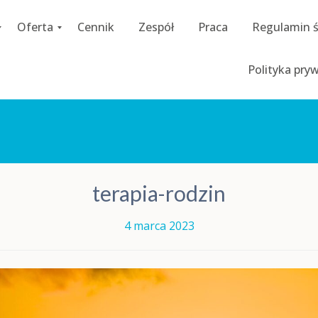
Oferta
Cennik
Zespół
Praca
Regulamin 
C
Polityka pry
o
a
c
h
i
n
g
D
terapia-rodzin
i
a
g
4 marca 2023
n
o
z
a
p
s
y