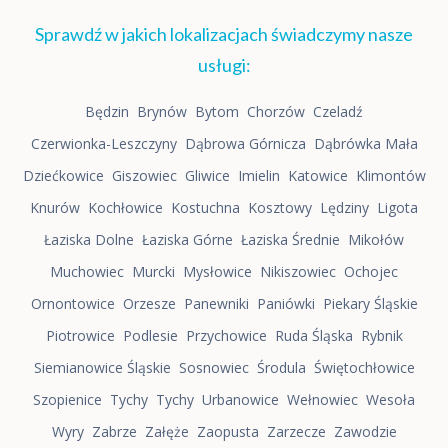
Sprawdź w jakich lokalizacjach świadczymy nasze
usługi:
Będzin
Brynów
Bytom
Chorzów
Czeladź
Czerwionka-Leszczyny
Dąbrowa Górnicza
Dąbrówka Mała
Dziećkowice
Giszowiec
Gliwice
Imielin
Katowice
Klimontów
Knurów
Kochłowice
Kostuchna
Kosztowy
Lędziny
Ligota
Łaziska Dolne
Łaziska Górne
Łaziska Średnie
Mikołów
Muchowiec
Murcki
Mysłowice
Nikiszowiec
Ochojec
Ornontowice
Orzesze
Panewniki
Paniówki
Piekary Śląskie
Piotrowice
Podlesie
Przychowice
Ruda Śląska
Rybnik
Siemianowice Śląskie
Sosnowiec
Środula
Świętochłowice
Szopienice
Tychy
Tychy
Urbanowice
Wełnowiec
Wesoła
Wyry
Zabrze
Załęże
Zaopusta
Zarzecze
Zawodzie