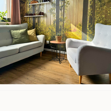
c
h
o
l
o
g
i
c
z
n
a
D
i
a
g
n
o
z
a
A
D
H
D
u
d