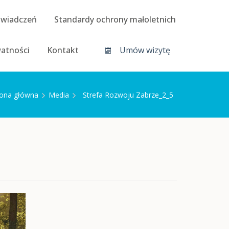
świadczeń
Standardy ochrony małoletnich
watności
Kontakt
Umów wizytę
rona główna
Media
Strefa Rozwoju Zabrze_2_5