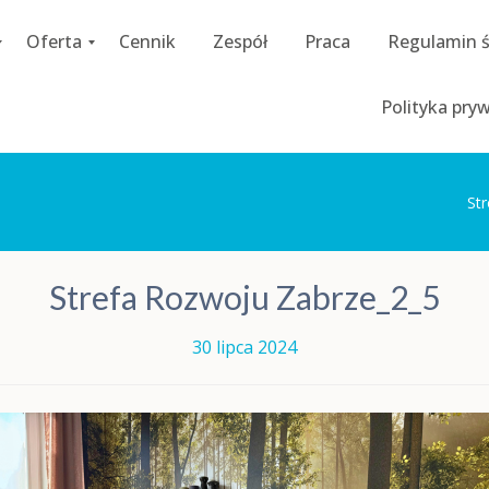
Oferta
Cennik
Zespół
Praca
Regulamin 
C
Polityka pry
o
a
c
h
i
St
n
g
D
Strefa Rozwoju Zabrze_2_5
i
a
g
30 lipca 2024
n
o
z
a
p
s
y