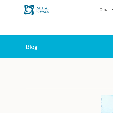
O nas
S
t
r
e
Skip
f
to
Blog
a
R
content
o
z
w
o
j
u
K
a
t
o
w
i
c