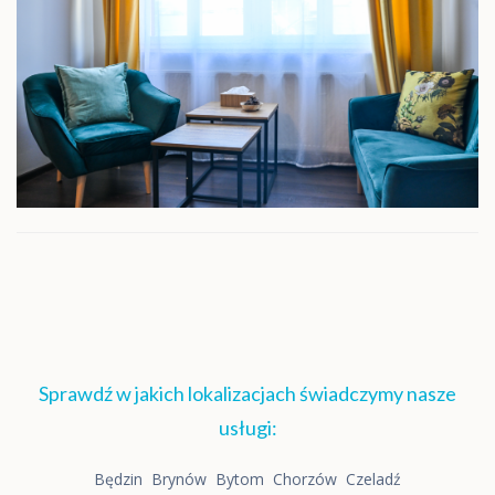
Sprawdź w jakich lokalizacjach świadczymy nasze
usługi:
Będzin
Brynów
Bytom
Chorzów
Czeladź