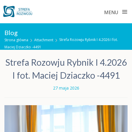
≡
MENU
Skip
Blog
to
Strefa Rozowju Rybnik I 4.2026 I fot.
Strona główna
Attachment
content
Maciej Dziaczko -4491
Strefa Rozowju Rybnik I 4.2026
I fot. Maciej Dziaczko -4491
27 maja 2026