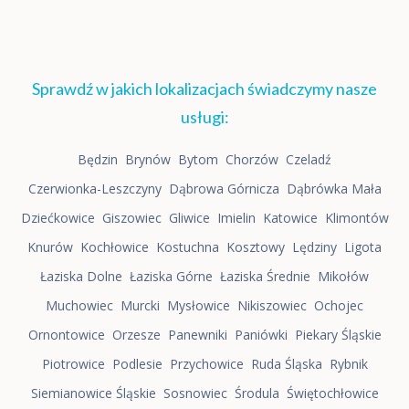
Sprawdź w jakich lokalizacjach świadczymy nasze
usługi:
Będzin
Brynów
Bytom
Chorzów
Czeladź
Czerwionka-Leszczyny
Dąbrowa Górnicza
Dąbrówka Mała
Dziećkowice
Giszowiec
Gliwice
Imielin
Katowice
Klimontów
Knurów
Kochłowice
Kostuchna
Kosztowy
Lędziny
Ligota
Łaziska Dolne
Łaziska Górne
Łaziska Średnie
Mikołów
Muchowiec
Murcki
Mysłowice
Nikiszowiec
Ochojec
Ornontowice
Orzesze
Panewniki
Paniówki
Piekary Śląskie
Piotrowice
Podlesie
Przychowice
Ruda Śląska
Rybnik
Siemianowice Śląskie
Sosnowiec
Środula
Świętochłowice