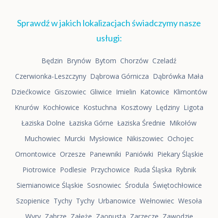
Sprawdź w jakich lokalizacjach świadczymy nasze
usługi:
Będzin
Brynów
Bytom
Chorzów
Czeladź
Czerwionka-Leszczyny
Dąbrowa Górnicza
Dąbrówka Mała
Dziećkowice
Giszowiec
Gliwice
Imielin
Katowice
Klimontów
Knurów
Kochłowice
Kostuchna
Kosztowy
Lędziny
Ligota
Łaziska Dolne
Łaziska Górne
Łaziska Średnie
Mikołów
Muchowiec
Murcki
Mysłowice
Nikiszowiec
Ochojec
Ornontowice
Orzesze
Panewniki
Paniówki
Piekary Śląskie
Piotrowice
Podlesie
Przychowice
Ruda Śląska
Rybnik
Siemianowice Śląskie
Sosnowiec
Środula
Świętochłowice
Szopienice
Tychy
Tychy
Urbanowice
Wełnowiec
Wesoła
Wyry
Zabrze
Załęże
Zaopusta
Zarzecze
Zawodzie