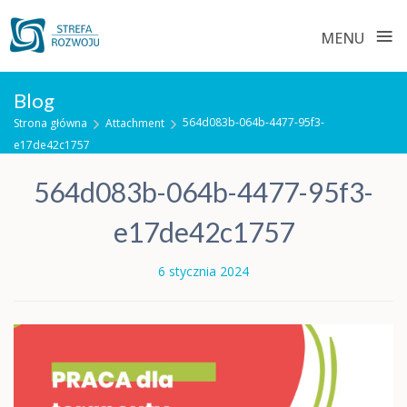
≡
MENU
Skip
Blog
to
564d083b-064b-4477-95f3-
Strona główna
Attachment
content
e17de42c1757
564d083b-064b-4477-95f3-
e17de42c1757
6 stycznia 2024