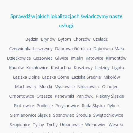
Sprawdź w jakich lokalizacjach świadczymy nasze
usługi:
Będzin
Brynów
Bytom
Chorzów
Czeladź
Czerwionka-Leszczyny
Dąbrowa Górnicza
Dąbrówka Mała
Dziećkowice
Giszowiec
Gliwice
Imielin
Katowice
Klimontów
Knurów
Kochłowice
Kostuchna
Kosztowy
Lędziny
Ligota
Łaziska Dolne
Łaziska Górne
Łaziska Średnie
Mikołów
Muchowiec
Murcki
Mysłowice
Nikiszowiec
Ochojec
Ornontowice
Orzesze
Panewniki
Paniówki
Piekary Śląskie
Piotrowice
Podlesie
Przychowice
Ruda Śląska
Rybnik
Siemianowice Śląskie
Sosnowiec
Środula
Świętochłowice
Szopienice
Tychy
Tychy
Urbanowice
Wełnowiec
Wesoła