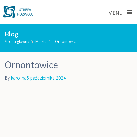
≡
MENU
Skip
Blog
to
Strona główna
Miasta
Ornontowice
content
Ornontowice
By
karolina
5 października 2024