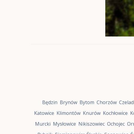
f
a
R
o
z
w
o
j
u
Z
a
b
r
z
e
S
t
r
Będzin
Brynów
Bytom
Chorzów
Czelad
e
f
Katowice
Klimontów
Knurów
Kochłowice
K
a
R
Murcki
Mysłowice
Nikiszowiec
Ochojec
Or
o
z