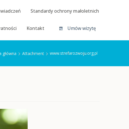
świadczeń
Standardy ochrony małoletnich
watności
Kontakt
Umów wizytę
www.strefarozwoju.org.pl
a główna
Attachment