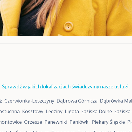
o
r
o
s
ł
y
c
h
D
i
v
a
5
,
M
o
Sprawdź w jakich lokalizacjach świadczymy nasze usługi:
x
o
ź
Czerwionka-Leszczyny
Dąbrowa Górnicza
Dąbrówka Ma
D
i
ostuchna
Kosztowy
Lędziny
Ligota
Łaziska Dolne
Łaziska
a
g
nontowice
Orzesze
Panewniki
Paniówki
Piekary Śląskie
Pi
n
o