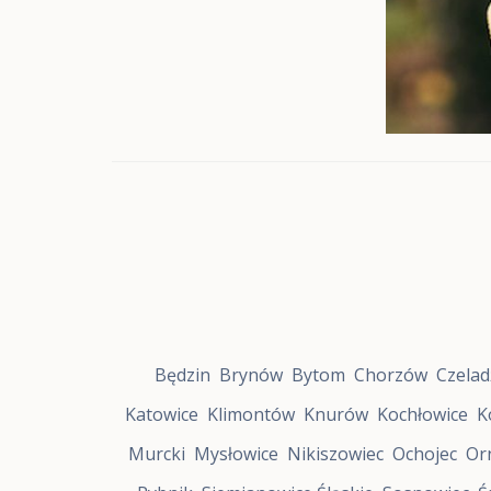
f
a
R
o
z
w
o
j
u
Z
a
b
r
z
e
S
t
r
Będzin
Brynów
Bytom
Chorzów
Czelad
e
f
Katowice
Klimontów
Knurów
Kochłowice
K
a
R
Murcki
Mysłowice
Nikiszowiec
Ochojec
Or
o
z