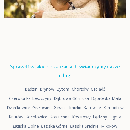
Sprawdź w jakich lokalizacjach świadczymy nasze
usługi:
Będzin
Brynów
Bytom
Chorzów
Czeladź
Czerwionka-Leszczyny
Dąbrowa Górnicza
Dąbrówka Mała
Dziećkowice
Giszowiec
Gliwice
Imielin
Katowice
Klimontów
Knurów
Kochłowice
Kostuchna
Kosztowy
Lędziny
Ligota
Łaziska Dolne
Łaziska Górne
Łaziska Średnie
Mikołów