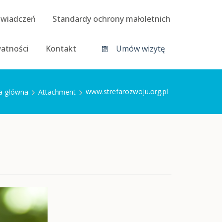
świadczeń
Standardy ochrony małoletnich
watności
Kontakt
Umów wizytę
www.strefarozwoju.org.pl
a główna
Attachment