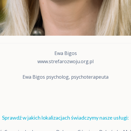
o
r
o
s
ł
y
c
h
D
i
Ewa Bigos
v
www.strefarozwoju.org.pl
a
5
,
Ewa Bigos psycholog, psychoterapeuta
M
o
x
o
D
i
a
Sprawdź w jakich lokalizacjach świadczymy nasze usługi:
g
n
o