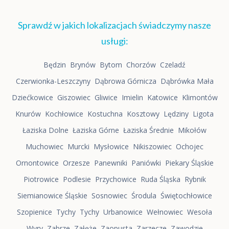
Sprawdź w jakich lokalizacjach świadczymy nasze
usługi:
Będzin
Brynów
Bytom
Chorzów
Czeladź
Czerwionka-Leszczyny
Dąbrowa Górnicza
Dąbrówka Mała
Dziećkowice
Giszowiec
Gliwice
Imielin
Katowice
Klimontów
Knurów
Kochłowice
Kostuchna
Kosztowy
Lędziny
Ligota
Łaziska Dolne
Łaziska Górne
Łaziska Średnie
Mikołów
Muchowiec
Murcki
Mysłowice
Nikiszowiec
Ochojec
Ornontowice
Orzesze
Panewniki
Paniówki
Piekary Śląskie
Piotrowice
Podlesie
Przychowice
Ruda Śląska
Rybnik
Siemianowice Śląskie
Sosnowiec
Środula
Świętochłowice
Szopienice
Tychy
Tychy
Urbanowice
Wełnowiec
Wesoła
Wyry
Zabrze
Załęże
Zaopusta
Zarzecze
Zawodzie