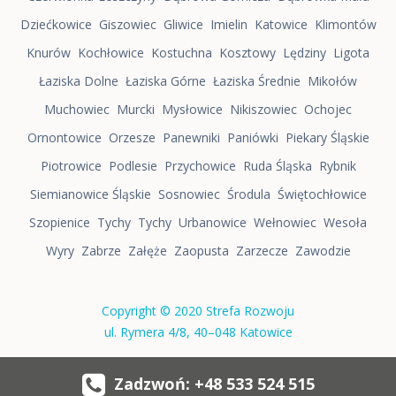
Dziećkowice
Giszowiec
Gliwice
Imielin
Katowice
Klimontów
Knurów
Kochłowice
Kostuchna
Kosztowy
Lędziny
Ligota
Łaziska Dolne
Łaziska Górne
Łaziska Średnie
Mikołów
Muchowiec
Murcki
Mysłowice
Nikiszowiec
Ochojec
Ornontowice
Orzesze
Panewniki
Paniówki
Piekary Śląskie
Piotrowice
Podlesie
Przychowice
Ruda Śląska
Rybnik
Siemianowice Śląskie
Sosnowiec
Środula
Świętochłowice
Szopienice
Tychy
Tychy
Urbanowice
Wełnowiec
Wesoła
Wyry
Zabrze
Załęże
Zaopusta
Zarzecze
Zawodzie
Copyright © 2020 Strefa Rozwoju
ul. Rymera 4/8, 40–048 Katowice
Zadzwoń: +48 533 524 515