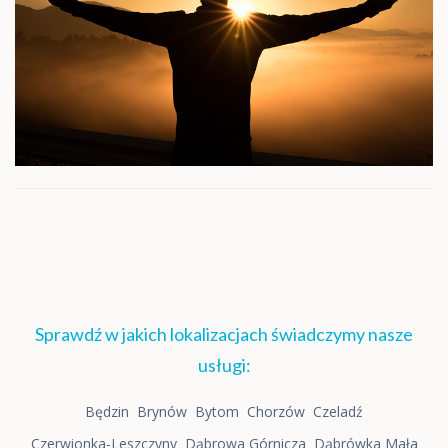
Sprawdź w jakich lokalizacjach świadczymy nasze
usługi:
Będzin
Brynów
Bytom
Chorzów
Czeladź
Czerwionka-Leszczyny
Dąbrowa Górnicza
Dąbrówka Mała