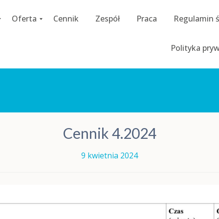
Oferta
Cennik
Zespół
Praca
Regulamin 
C
Polityka pry
o
a
c
h
i
n
g
D
Cennik 4.2024
i
a
g
9 kwietnia 2024
n
o
z
a
p
s
y