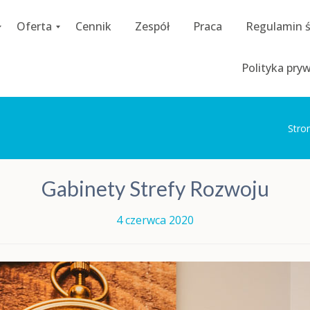
Oferta
Cennik
Zespół
Praca
Regulamin 
C
Polityka pry
o
a
c
h
i
Stro
n
g
D
Gabinety Strefy Rozwoju
i
a
g
4 czerwca 2020
n
o
z
a
p
s
y