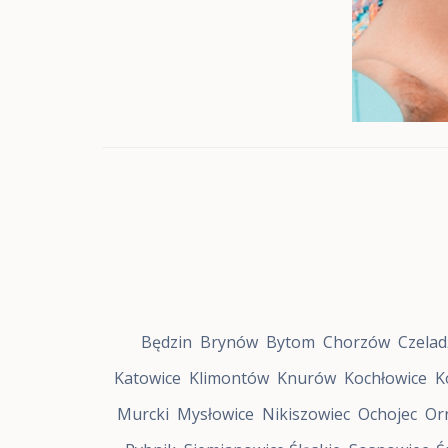
f
a
R
o
z
w
o
j
u
Z
a
b
r
z
e
S
t
r
Będzin
Brynów
Bytom
Chorzów
Czelad
e
f
Katowice
Klimontów
Knurów
Kochłowice
K
a
R
Murcki
Mysłowice
Nikiszowiec
Ochojec
Or
o
z