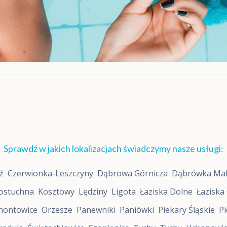
o
r
o
s
ł
y
c
h
D
i
v
a
5
,
M
o
Sprawdź w jakich lokalizacjach świadczymy nasze usługi:
x
o
ź
Czerwionka-Leszczyny
Dąbrowa Górnicza
Dąbrówka Ma
D
i
ostuchna
Kosztowy
Lędziny
Ligota
Łaziska Dolne
Łaziska
a
g
nontowice
Orzesze
Panewniki
Paniówki
Piekary Śląskie
Pi
n
o