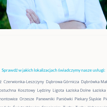
o
r
o
s
ł
y
c
h
D
i
v
a
5
,
M
o
Sprawdź w jakich lokalizacjach świadczymy nasze usługi:
x
o
ź
Czerwionka-Leszczyny
Dąbrowa Górnicza
Dąbrówka Ma
D
i
ostuchna
Kosztowy
Lędziny
Ligota
Łaziska Dolne
Łaziska
a
g
nontowice
Orzesze
Panewniki
Paniówki
Piekary Śląskie
Pi
n
o