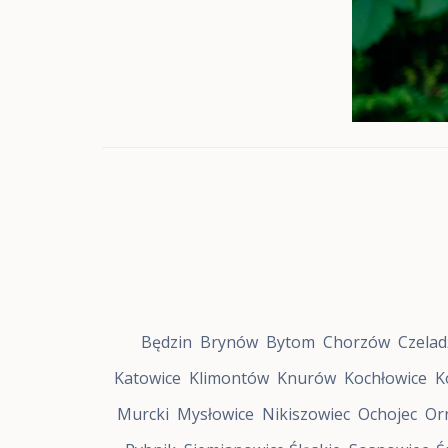
f
a
R
o
z
w
o
j
u
Z
a
b
r
z
e
S
t
r
Będzin
Brynów
Bytom
Chorzów
Czelad
e
f
Katowice
Klimontów
Knurów
Kochłowice
K
a
R
Murcki
Mysłowice
Nikiszowiec
Ochojec
Or
o
z