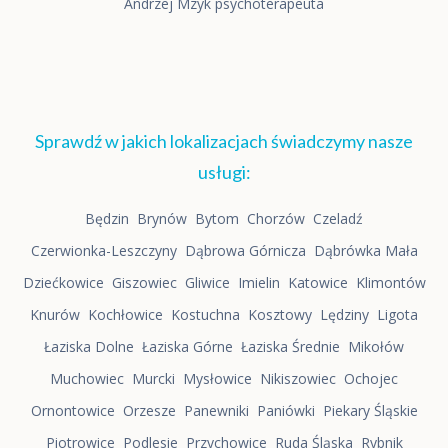
Andrzej Mzyk psychoterapeuta
Sprawdź w jakich lokalizacjach świadczymy nasze
usługi:
Będzin
Brynów
Bytom
Chorzów
Czeladź
Czerwionka-Leszczyny
Dąbrowa Górnicza
Dąbrówka Mała
Dziećkowice
Giszowiec
Gliwice
Imielin
Katowice
Klimontów
Knurów
Kochłowice
Kostuchna
Kosztowy
Lędziny
Ligota
Łaziska Dolne
Łaziska Górne
Łaziska Średnie
Mikołów
Muchowiec
Murcki
Mysłowice
Nikiszowiec
Ochojec
Ornontowice
Orzesze
Panewniki
Paniówki
Piekary Śląskie
Piotrowice
Podlesie
Przychowice
Ruda Śląska
Rybnik