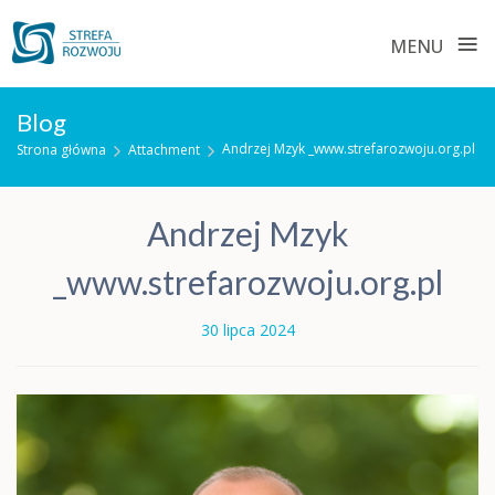
≡
MENU
Skip
Blog
to
Andrzej Mzyk _www.strefarozwoju.org.pl
Strona główna
Attachment
content
Andrzej Mzyk
_www.strefarozwoju.org.pl
30 lipca 2024