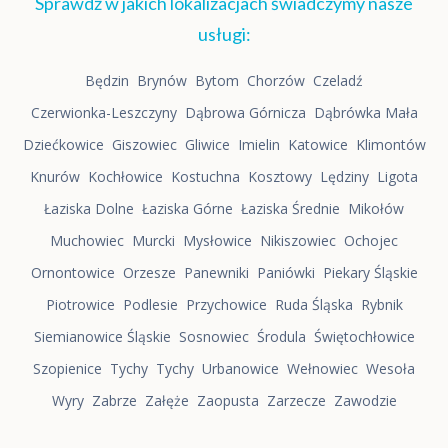
Sprawdź w jakich lokalizacjach świadczymy nasze
usługi:
Będzin
Brynów
Bytom
Chorzów
Czeladź
Czerwionka-Leszczyny
Dąbrowa Górnicza
Dąbrówka Mała
Dziećkowice
Giszowiec
Gliwice
Imielin
Katowice
Klimontów
Knurów
Kochłowice
Kostuchna
Kosztowy
Lędziny
Ligota
Łaziska Dolne
Łaziska Górne
Łaziska Średnie
Mikołów
Muchowiec
Murcki
Mysłowice
Nikiszowiec
Ochojec
Ornontowice
Orzesze
Panewniki
Paniówki
Piekary Śląskie
Piotrowice
Podlesie
Przychowice
Ruda Śląska
Rybnik
Siemianowice Śląskie
Sosnowiec
Środula
Świętochłowice
Szopienice
Tychy
Tychy
Urbanowice
Wełnowiec
Wesoła
Wyry
Zabrze
Załęże
Zaopusta
Zarzecze
Zawodzie