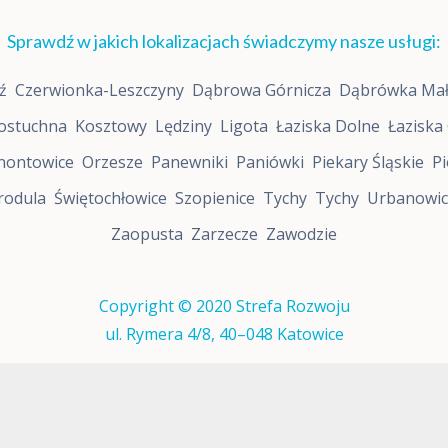
c
h
o
Sprawdź w jakich lokalizacjach świadczymy nasze usługi:
l
o
ź
Czerwionka-Leszczyny
Dąbrowa Górnicza
Dąbrówka Ma
g
i
ostuchna
Kosztowy
Lędziny
Ligota
Łaziska Dolne
Łaziska
c
z
nontowice
Orzesze
Panewniki
Paniówki
Piekary Śląskie
Pi
n
a
rodula
Świętochłowice
Szopienice
Tychy
Tychy
Urbanowic
D
i
Zaopusta
Zarzecze
Zawodzie
a
g
n
o
Copyright © 2020 Strefa Rozwoju
z
ul. Rymera 4/8, 40–048 Katowice
a
A
D
H
D
u
d