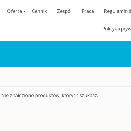
Oferta
Cennik
Zespół
Praca
Regulamin 
C
Polityka pry
o
a
c
h
i
n
g
D
i
a
g
n
Nie znaleziono produktów, których szukasz.
o
z
a
p
s
y