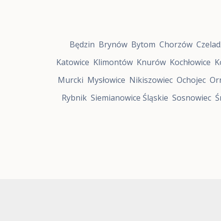
e
S
t
r
Będzin
Brynów
Bytom
Chorzów
Czelad
e
f
Katowice
Klimontów
Knurów
Kochłowice
K
a
R
Murcki
Mysłowice
Nikiszowiec
Ochojec
Or
o
z
Rybnik
Siemianowice Śląskie
Sosnowiec
Ś
w
o
j
u
R
y
b
n
i
k
S
t
r
e