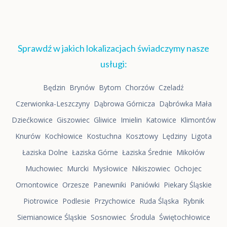
Sprawdź w jakich lokalizacjach świadczymy nasze
usługi:
Będzin
Brynów
Bytom
Chorzów
Czeladź
Czerwionka-Leszczyny
Dąbrowa Górnicza
Dąbrówka Mała
Dziećkowice
Giszowiec
Gliwice
Imielin
Katowice
Klimontów
Knurów
Kochłowice
Kostuchna
Kosztowy
Lędziny
Ligota
Łaziska Dolne
Łaziska Górne
Łaziska Średnie
Mikołów
Muchowiec
Murcki
Mysłowice
Nikiszowiec
Ochojec
Ornontowice
Orzesze
Panewniki
Paniówki
Piekary Śląskie
Piotrowice
Podlesie
Przychowice
Ruda Śląska
Rybnik
Siemianowice Śląskie
Sosnowiec
Środula
Świętochłowice